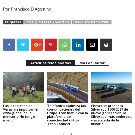
Por Francisco D’Agostino
ETIQUETAS
ESET
ESET LATINOAMÉRICA
FRANCISCO D'AGOSTINO
Artículos relacionados
Más del autor
Las locaciones de
Telefónica optimiza las
Chevrolet presenta
Veracruz impulsan el
comunicaciones del
Silverado 1500 2027 de
éxito global de la
Grupo Transnatur con la
nueva generación, la
miniserie No tengo
plataforma de
Silverado más poderosa
miedo
conectividad crítica
y avanzada de la
Titan Connect
historia