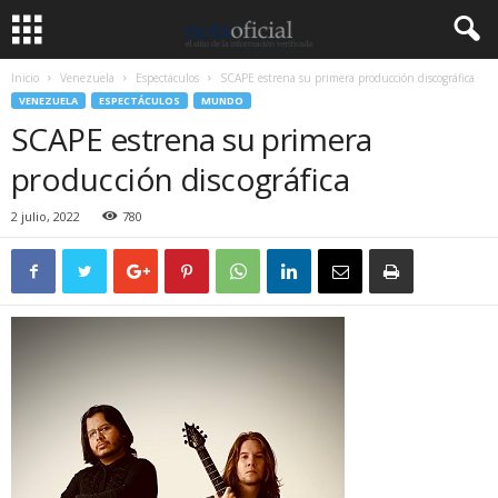
Inicio
Venezuela
Espectáculos
SCAPE estrena su primera producción discográfica
VENEZUELA
ESPECTÁCULOS
MUNDO
SCAPE estrena su primera
producción discográfica
2 julio, 2022
780