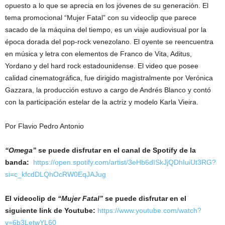
opuesto a lo que se aprecia en los jóvenes de su generación. El
tema promocional “Mujer Fatal” con su videoclip que parece
sacado de la máquina del tiempo, es un viaje audiovisual por la
época dorada del pop-rock venezolano. El oyente se reencuentra
en música y letra con elementos de Franco de Vita, Aditus,
Yordano y del hard rock estadounidense. El video que posee
calidad cinematográfica, fue dirigido magistralmente por Verónica
Gazzara, la producción estuvo a cargo de Andrés Blanco y contó
con la participación estelar de la actriz y modelo Karla Vieira.
Por Flavio Pedro Antonio
“Omega”
se puede disfrutar en el canal de Spotify de la
banda:
https://open.spotify.com/artist/3eHb6dISkJjQDhIuiUt3RG?
si=c_kfcdDLQhOcRW0EqJAJug
El videoclip de
“Mujer Fatal”
se puede disfrutar en el
siguiente link de Youtube:
https://www.youtube.com/watch?
v=6b3LetwYL60