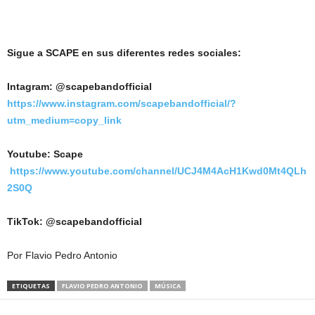
Sigue a SCAPE en sus diferentes redes sociales:
Intagram: @scapebandofficial
https://www.instagram.com/scapebandofficial/?
utm_medium=copy_link
Youtube: Scape
https://www.youtube.com/channel/UCJ4M4AcH1Kwd0Mt4QLh
2S0Q
TikTok: @scapebandofficial
Por Flavio Pedro Antonio
ETIQUETAS
FLAVIO PEDRO ANTONIO
MÚSICA