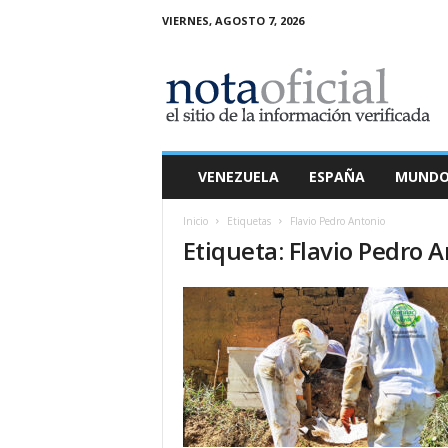
VIERNES, AGOSTO 7, 2026
N
o
t
a
O
f
i
VENEZUELA
ESPAÑA
MUND
c
i
Inicio
Etiquetas
Flavio Pedro Antonio
a
Etiqueta: Flavio Pedro 
l