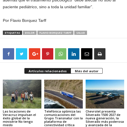
además que el tratamiento psicológico “debe afectar no solo al
paciente pediátrico, sino a toda la unidad familiar”.
Por Flavio Borquez Tarff
ETIQUETAS
DOLOR
FLAVIO BORQUEZ TARFF
SALUD
Artículos relacionados
Más del autor
Las locaciones de
Telefónica optimiza las
Chevrolet presenta
Veracruz impulsan el
comunicaciones del
Silverado 1500 2027 de
éxito global de la
Grupo Transnatur con la
nueva generación, la
miniserie No tengo
plataforma de
Silverado más poderosa
miedo
conectividad crítica
y avanzada de la