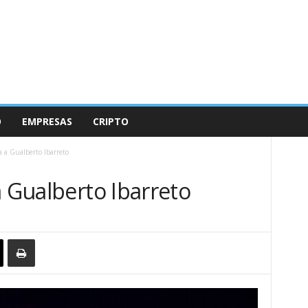
O
EMPRESAS
CRIPTO
a a Gualberto Ibarreto
a Gualberto Ibarreto