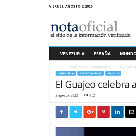
VIERNES, AGOSTO 7, 2026
N
o
t
a
O
f
i
VENEZUELA
ESPAÑA
MUND
c
i
Inicio
Venezuela
Espectáculos
El Guajeo celebr
a
VENEZUELA
ESPECTÁCULOS
MUNDO
l
El Guajeo celebra 
2 agosto, 2022
952