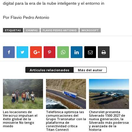
digital para la era de la nube inteligente y el entorno in
Por Flavio Pedro Antonio
ETIQUETAS
CHIAPAS
FLAVIO PEDRO ANTONIO
MICROSOFT
Artículos relacionados
Más del autor
Las locaciones de
Telefónica optimiza las
Chevrolet presenta
Veracruz impulsan el
comunicaciones del
Silverado 1500 2027 de
éxito global de la
Grupo Transnatur con la
nueva generación, la
miniserie No tengo
plataforma de
Silverado más poderosa
miedo
conectividad crítica
y avanzada de la
Titan Connect
historia