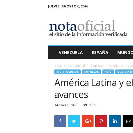
JUEVES, AGOSTO 6, 2026
N
o
t
a
O
f
i
VENEZUELA
ESPAÑA
MUND
c
i
Inicio
Institucional
Empresas
América Latina y 
a
INSTITUCIONAL
EMPRESAS
PERÚ
GOBIERNO
l
América Latina y el
avances
14 enero, 2023
1055