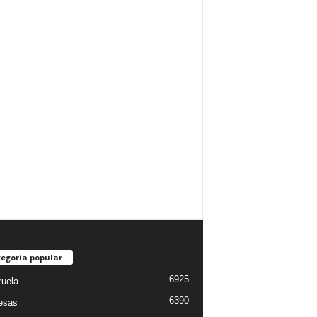
egoría popular
6925
uela
6390
esas