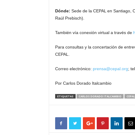
Dónde:
Sede de la CEPAL en Santiago, Ch
Raúl Prebisch).
También vía conexión virtual a través de
h
Para consultas y la concertación de entrev
CEPAL.
Correo electrónico:
prensa@cepal.org
; t
Por Carlos Dorado Italcambio
ETIQUETAS
CARLOS DORADO ITALCAMBIO
CEPAL