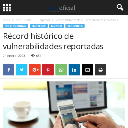
Inicio
Institucional
Empresas
Récord histórico de vulnerabilidades reportadas
INSTITUCIONAL
EMPRESAS
MUNDO
VENEZUELA
Récord histórico de
vulnerabilidades reportadas
24 enero, 2023
654