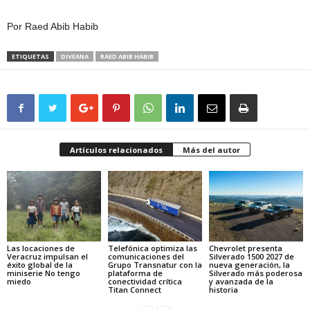
Por Raed Abib Habib
ETIQUETAS
DIVEANA
RAED ABIB HABIB
Artículos relacionados
Más del autor
Las locaciones de
Telefónica optimiza las
Chevrolet presenta
Veracruz impulsan el
comunicaciones del
Silverado 1500 2027 de
éxito global de la
Grupo Transnatur con la
nueva generación, la
miniserie No tengo
plataforma de
Silverado más poderosa
miedo
conectividad crítica
y avanzada de la
Titan Connect
historia