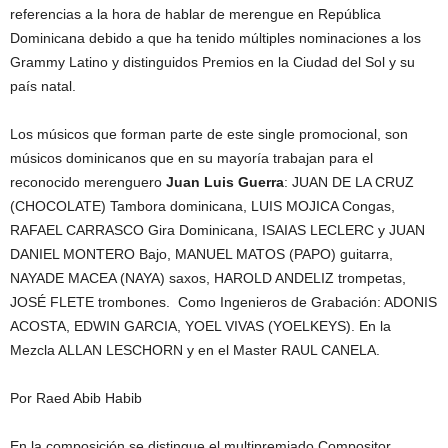
referencias a la hora de hablar de merengue en República
Dominicana debido a que ha tenido múltiples nominaciones a los
Grammy Latino y distinguidos Premios en la Ciudad del Sol y su
país natal.
Los músicos que forman parte de este single promocional, son
músicos dominicanos que en su mayoría trabajan para el
reconocido merenguero
Juan Luis Guerra
: JUAN DE LA CRUZ
(CHOCOLATE) Tambora dominicana, LUIS MOJICA Congas,
RAFAEL CARRASCO Gira Dominicana, ISAIAS LECLERC y JUAN
DANIEL MONTERO Bajo, MANUEL MATOS (PAPO) guitarra,
NAYADE MACEA (NAYA) saxos, HAROLD ANDELIZ trompetas,
JOSÉ FLETE trombones. Como Ingenieros de Grabación: ADONIS
ACOSTA, EDWIN GARCIA, YOEL VIVAS (YOELKEYS). En la
Mezcla ALLAN LESCHORN y en el Master RAUL CANELA.
Por Raed Abib Habib
En la composición se distingue el multipremiado Compositor