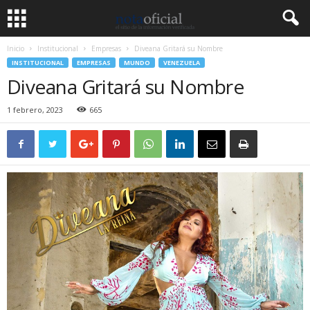
Inicio
Institucional
Empresas
Diveana Gritará su Nombre
INSTITUCIONAL
EMPRESAS
MUNDO
VENEZUELA
Diveana Gritará su Nombre
1 febrero, 2023
665