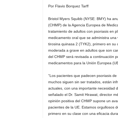
Por Flavio Borquez Tarff
Bristol Myers Squibb (NYSE: BMY) ha a
(CHMP) de la Agencia Europea de Medica
tratamiento de adultos con psoriasis en 
medicamento oral que se administra una vez
tirosina quinasa 2 (TYK2), primero en su c
moderada a grave en adultos que son cand
del CHMP será revisada a continuación po
medicamentos para la Unión Europea (UE
“Los pacientes que padecen psoriasis de 
muchos siguen sin ser tratados, están inf
actuales, con una importante necesidad de
señalado el Dr. Samit Hirawat, director m
opinión positiva del CHMP supone un avan
pacientes de la UE. Estamos orgullosos 
primero en su clase con una eficacia du