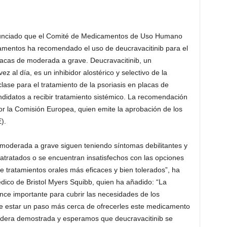
nunciado que el Comité de Medicamentos de Uso Humano
mentos ha recomendado el uso de deucravacitinib para el
placas de moderada a grave. Deucravacitinib, un
 al día, es un inhibidor alostérico y selectivo de la
lase para el tratamiento de la psoriasis en placas de
idatos a recibir tratamiento sistémico. La recomendación
r la Comisión Europea, quien emite la aprobación de los
).
moderada a grave siguen teniendo síntomas debilitantes y
ratratados o se encuentran insatisfechos con las opciones
 tratamientos orales más eficaces y bien tolerados”, ha
édico de Bristol Myers Squibb, quien ha añadido: “La
ce importante para cubrir las necesidades de los
de estar un paso más cerca de ofrecerles este medicamento
radera demostrada y esperamos que deucravacitinib se