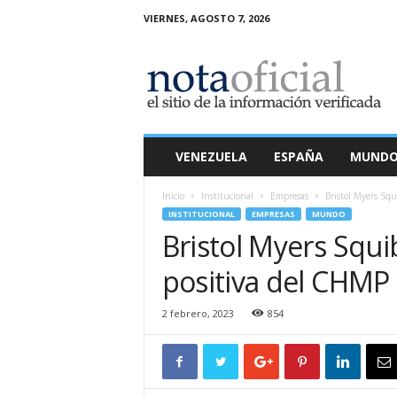
VIERNES, AGOSTO 7, 2026
N
o
t
a
O
f
i
VENEZUELA
ESPAÑA
MUND
c
i
Inicio
Institucional
Empresas
Bristol Myers Squ
a
INSTITUCIONAL
EMPRESAS
MUNDO
l
Bristol Myers Squi
positiva del CHMP 
2 febrero, 2023
854