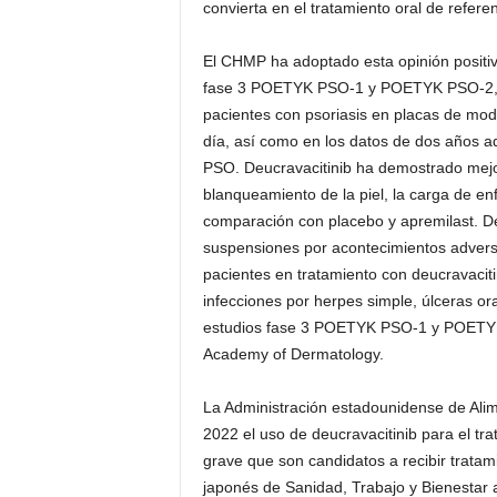
convierta en el tratamiento oral de referen
El CHMP ha adoptado esta opinión positiv
fase 3 POETYK PSO-1 y POETYK PSO-2, qu
pacientes con psoriasis en placas de mod
día, así como en los datos de dos años a
PSO. Deucravacitinib ha demostrado mejora
blanqueamiento de la piel, la carga de e
comparación con placebo y apremilast. De
suspensiones por acontecimientos adver
pacientes en tratamiento con deucravacitin
infecciones por herpes simple, úlceras oral
estudios fase 3 POETYK PSO-1 y POETYK 
Academy of Dermatology.
La Administración estadounidense de Al
2022 el uso de deucravacitinib para el tr
grave que son candidatos a recibir tratami
japonés de Sanidad, Trabajo y Bienestar 