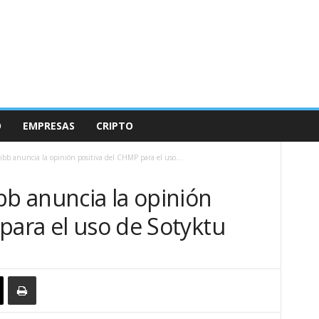
O
EMPRESAS
CRIPTO
ibb anuncia la opinión positiva del CHMP para el uso...
bb anuncia la opinión
para el uso de Sotyktu