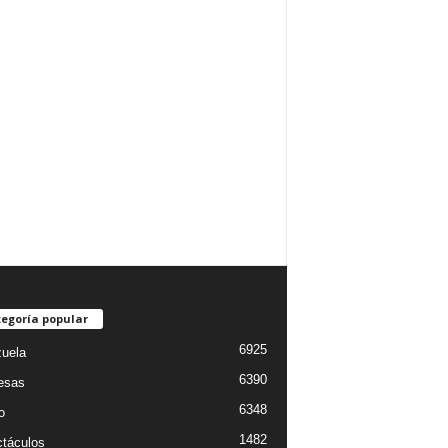
egoría popular
6925
uela
6390
esas
6348
o
1482
táculos