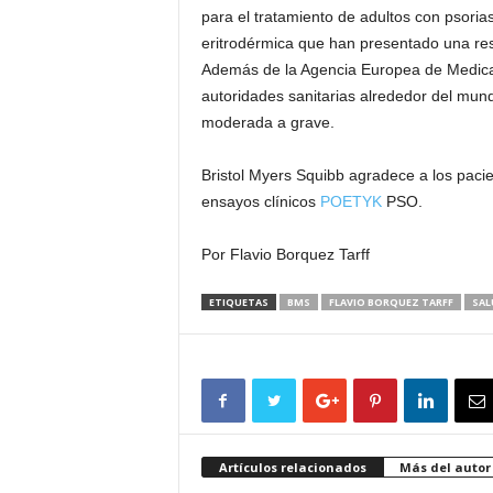
para el tratamiento de adultos con psorias
eritrodérmica que han presentado una re
Además de la Agencia Europea de Medicam
autoridades sanitarias alrededor del mund
moderada a grave.
Bristol Myers Squibb agradece a los pacie
ensayos clínicos
POETYK
PSO.
Por Flavio Borquez Tarff
ETIQUETAS
BMS
FLAVIO BORQUEZ TARFF
SAL
Artículos relacionados
Más del autor