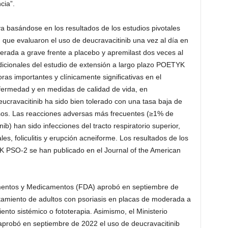
cia”.
a basándose en los resultados de los estudios pivotales
e evaluaron el uso de deucravacitinib una vez al día en
erada a grave frente a placebo y apremilast dos veces al
dicionales del estudio de extensión a largo plazo POETYK
s importantes y clínicamente significativas en el
nfermedad y en medidas de calidad de vida, en
ucravacitinib ha sido bien tolerado con una tasa baja de
sos. Las reacciones adversas más frecuentes (≥1% de
ib) han sido infecciones del tracto respiratorio superior,
es, foliculitis y erupción acneiforme. Los resultados de los
PSO-2 se han publicado en el Journal of the American
imentos y Medicamentos (FDA) aprobó en septiembre de
atamiento de adultos con psoriasis en placas de moderada a
ento sistémico o fototerapia. Asimismo, el Ministerio
aprobó en septiembre de 2022 el uso de deucravacitinib