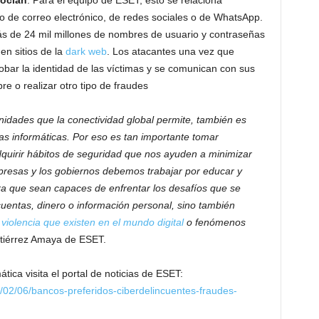
nocían
. Para el equipo de ESET, esto se relaciona
o de correo electrónico, de redes sociales o de WhatsApp.
 de 24 mil millones de nombres de usuario y contraseñas
en sitios de la
dark web
. Los atacantes una vez que
obar la identidad de las víctimas y se comunican con sus
re o realizar otro tipo de fraudes
unidades que la conectividad global permite, también es
s informáticas. Por eso es tan importante tomar
dquirir hábitos de seguridad que nos ayuden a minimizar
mpresas y los gobiernos debemos trabajar por educar y
a que sean capaces de enfrentar los desafíos que se
cuentas, dinero o información personal, sino también
 violencia que existen en el mundo digital
o fenómenos
tiérrez Amaya de ESET.
ica visita el portal de noticias de ESET:
3/02/06/bancos-preferidos-ciberdelincuentes-fraudes-