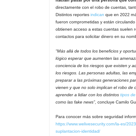
hacían pasar por una persona que co
directamente con el robo de cuentas, tant
Distintos reportes
indican
que en 2022 más
fueron comprometidas y están circulando 
obtienen acceso a estas cuentas suelen r
contactos para solicitar dinero en su nomb
“Más allá de todos los beneficios y oport
lógico esperar que aumenten las amenaza
conciencia de los riesgos que existen y a
los riesgos. Las personas adultas, las e
preparar a las próximas generaciones par
vienen y que no solo implican el robo de 
aprender a lidiar con los distintos
tipos de
como las fake news”,
concluye Camilo Gu
Para conocer más sobre seguridad informát
https://www.welivesecurity.com/la-es/202
suplantacion-identidad/