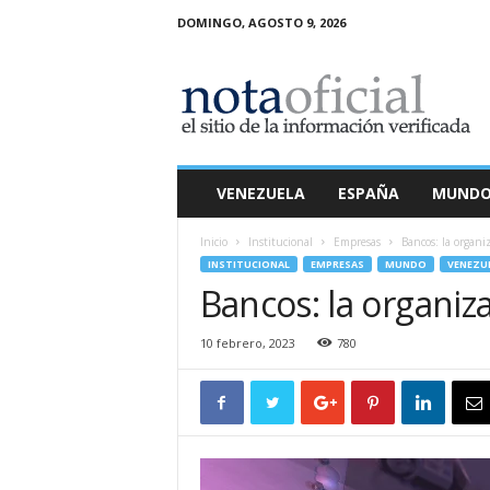
DOMINGO, AGOSTO 9, 2026
N
o
t
a
O
f
i
VENEZUELA
ESPAÑA
MUND
c
i
Inicio
Institucional
Empresas
Bancos: la organi
a
INSTITUCIONAL
EMPRESAS
MUNDO
VENEZU
l
Bancos: la organiz
10 febrero, 2023
780