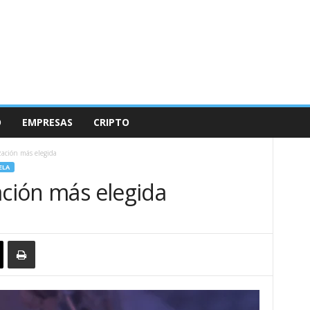
O
EMPRESAS
CRIPTO
zación más elegida
ELA
ación más elegida