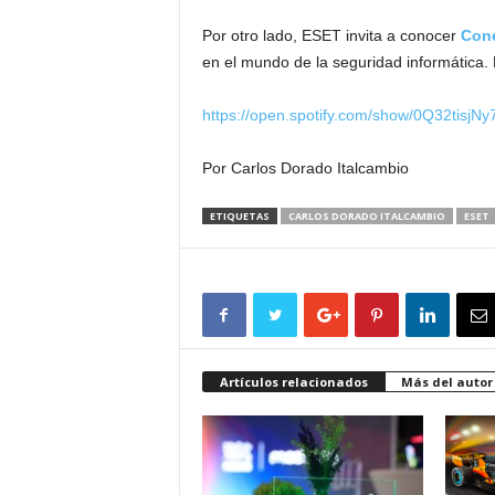
Por otro lado, ESET invita a conocer
Cone
en el mundo de la seguridad informática. 
https://open.spotify.com/show/0Q32tis
Por Carlos Dorado Italcambio
ETIQUETAS
CARLOS DORADO ITALCAMBIO
ESET
Artículos relacionados
Más del autor