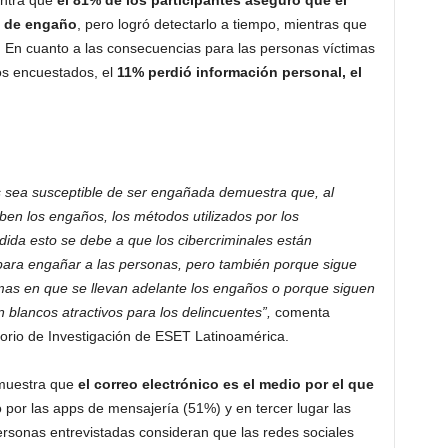
entra que
el 81% de los participantes aseguró que el
o de engaño
, pero logró detectarlo a tiempo, mientras que
 En cuanto a las consecuencias para las personas víctimas
os encuestados, el
11% perdió información personal, el
 sea susceptible de ser engañada demuestra que, al
ben los engaños, los métodos utilizados por los
dida esto se debe a que los cibercriminales están
ara engañar a las personas, pero también porque sigue
mas en que se llevan adelante los engaños o porque siguen
 blancos atractivos para los delincuentes”,
comenta
orio de Investigación de ESET Latinoamérica.
 muestra que
el correo electrónico es el medio por el que
por las apps de mensajería (51%) y en tercer lugar las
ersonas entrevistadas consideran que las redes sociales