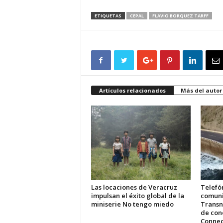
ETIQUETAS
CEPAL
FLAVIO BORQUEZ TARFF
Artículos relacionados
Más del autor
Las locaciones de Veracruz
Telefón
impulsan el éxito global de la
comuni
miniserie No tengo miedo
Transn
de cone
Connec