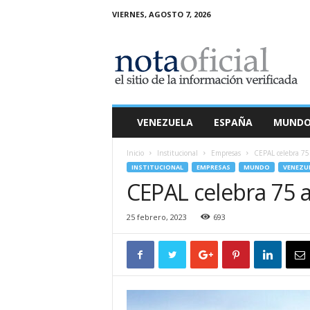
VIERNES, AGOSTO 7, 2026
N
o
t
a
O
f
i
VENEZUELA
ESPAÑA
MUND
c
i
Inicio
Institucional
Empresas
CEPAL celebra 75
a
INSTITUCIONAL
EMPRESAS
MUNDO
VENEZU
l
CEPAL celebra 75
25 febrero, 2023
693