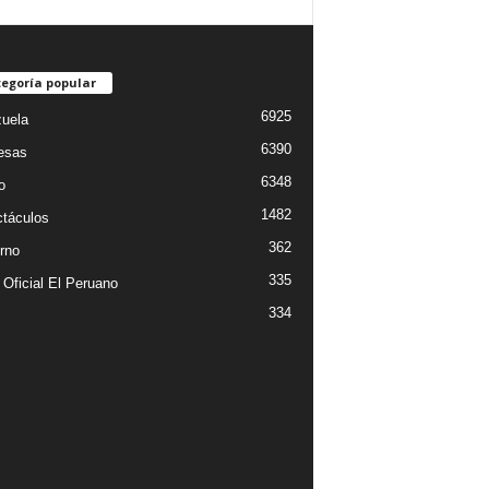
egoría popular
6925
uela
6390
esas
6348
o
1482
táculos
362
rno
335
 Oficial El Peruano
334