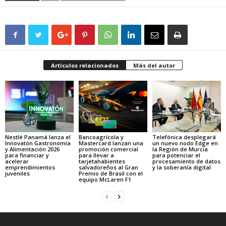
Artículos relacionados
Más del autor
Nestlé Panamá lanza el
Bancoagrícola y
Telefónica desplegará
Innovatón Gastronomía
Mastercard lanzan una
un nuevo nodo Edge en
y Alimentación 2026
promoción comercial
la Región de Murcia
para financiar y
para llevar a
para potenciar el
acelerar
tarjetahabientes
procesamiento de datos
emprendimientos
salvadoreños al Gran
y la soberanía digital
juveniles
Premio de Brasil con el
equipo McLaren F1