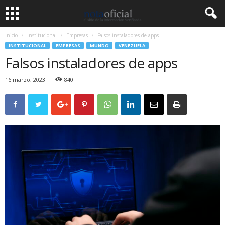
Inicio
Institucional
Empresas
Falsos instaladores de apps
INSTITUCIONAL
EMPRESAS
MUNDO
VENEZUELA
Falsos instaladores de apps
16 marzo, 2023
840