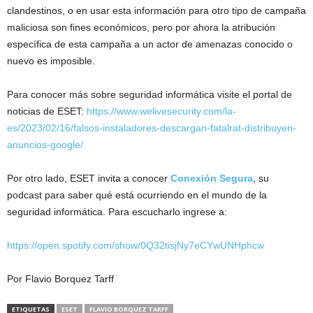
clandestinos, o en usar esta información para otro tipo de campaña
maliciosa son fines económicos, pero por ahora la atribución
específica de esta campaña a un actor de amenazas conocido o
nuevo es imposible.
Para conocer más sobre seguridad informática visite el portal de
noticias de ESET:
https://www.welivesecurity.com/la-
es/2023/02/16/falsos-instaladores-descargan-fatalrat-distribuyen-
anuncios-google/
Por otro lado, ESET invita a conocer
Conexión Segura
, su
podcast para saber qué está ocurriendo en el mundo de la
seguridad informática. Para escucharlo ingrese a:
https://open.spotify.com/show/0Q32tisjNy7eCYwUNHphcw
Por Flavio Borquez Tarff
ETIQUETAS
ESET
FLAVIO BORQUEZ TARFF