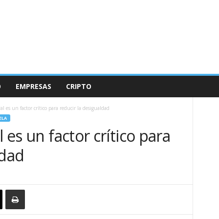
O
EMPRESAS
CRIPTO
al es un factor crítico para reducir la desigualdad
ELA
l es un factor crítico para
ldad