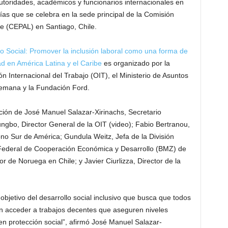
autoridades, académicos y funcionarios internacionales en
ías que se celebra en la sede principal de la Comisión
e (CEPAL) en Santiago, Chile.
o Social: Promover la inclusión laboral como una forma de
ad en América Latina y el Caribe
es organizado por la
 Internacional del Trabajo (OIT), el Ministerio de Asuntos
lemana y la Fundación Ford.
ación de José Manuel Salazar-Xirinachs, Secretario
ungbo, Director General de la OIT (video); Fabio Bertranou,
Cono Sur de América; Gundula Weitz, Jefa de la División
o Federal de Cooperación Económica y Desarrollo (BMZ) de
or de Noruega en Chile; y Javier Ciurlizza, Director de la
 objetivo del desarrollo social inclusivo que busca que todos
an acceder a trabajos decentes que aseguren niveles
 protección social”, afirmó José Manuel Salazar-