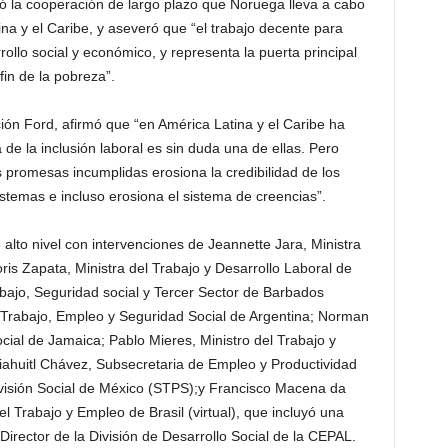
tó la cooperación de largo plazo que Noruega lleva a cabo
na y el Caribe, y aseveró que “el trabajo decente para
ollo social y económico, y representa la puerta principal
 fin de la pobreza”.
ción Ford, afirmó que “en América Latina y el Caribe ha
e la inclusión laboral es sin duda una de ellas. Pero
 promesas incumplidas erosiona la credibilidad de los
istemas e incluso erosiona el sistema de creencias”.
 alto nivel con intervenciones de Jeannette Jara, Ministra
oris Zapata, Ministra del Trabajo y Desarrollo Laboral de
bajo, Seguridad social y Tercer Sector de Barbados
el Trabajo, Empleo y Seguridad Social de Argentina; Norman
cial de Jamaica; Pablo Mieres, Ministro del Trabajo y
uiahuitl Chávez, Subsecretaria de Empleo y Productividad
evisión Social de México (STPS);y Francisco Macena da
del Trabajo y Empleo de Brasil (virtual), que incluyó una
irector de la División de Desarrollo Social de la CEPAL.