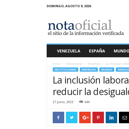
DOMINGO, AGOSTO 9, 2026
N
o
t
a
O
f
i
VENEZUELA
ESPAÑA
MUND
c
i
Inicio
Institucional
Empresas
La inclusión labor
a
INSTITUCIONAL
EMPRESAS
MUNDO
VENEZU
l
La inclusión labora
reducir la desigua
27 junio, 2023
644