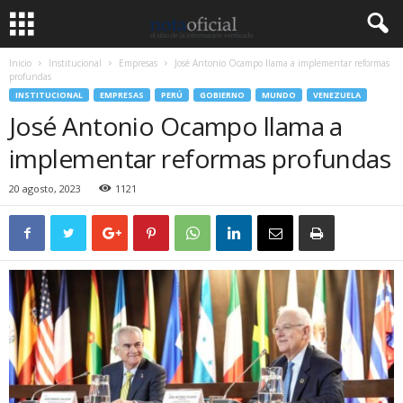
Inicio
Institucional
Empresas
José Antonio Ocampo llama a implementar reformas
profundas
INSTITUCIONAL
EMPRESAS
PERÚ
GOBIERNO
MUNDO
VENEZUELA
José Antonio Ocampo llama a
implementar reformas profundas
20 agosto, 2023
1121