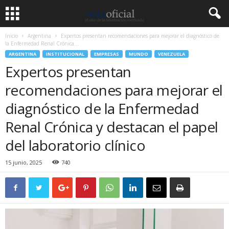
Inicio
Argentina
Expertos presentan recomendaciones para mejorar el diagnóstico de
la Enfermedad Renal Crónica...
ARGENTINA
INSTITUCIONAL
EMPRESAS
MUNDO
VENEZUELA
Expertos presentan
recomendaciones para mejorar el
diagnóstico de la Enfermedad
Renal Crónica y destacan el papel
del laboratorio clínico
15 junio, 2025
740