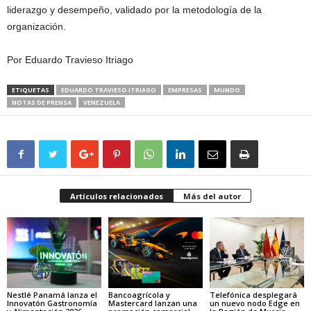
liderazgo y desempeño, validado por la metodología de la
organización.
Por Eduardo Travieso Itriago
ETIQUETAS
EDUARDO TRAVIESO ITRIAGO
EMPRESAS
MUNDO
NOTAS DE PRENSA
VENEZUELA
Artículos relacionados
Más del autor
Nestlé Panamá lanza el
Bancoagrícola y
Telefónica desplegará
Innovatón Gastronomía
Mastercard lanzan una
un nuevo nodo Edge en