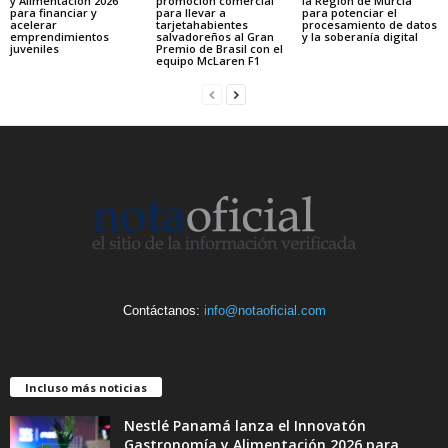
y Alimentación 2026
promoción comercial
la Región de Murcia
para financiar y
para llevar a
para potenciar el
acelerar
tarjetahabientes
procesamiento de datos
emprendimientos
salvadoreños al Gran
y la soberanía digital
juveniles
Premio de Brasil con el
equipo McLaren F1
Contáctanos:
info@notaoficial.com
Incluso más noticias
Nestlé Panamá lanza el Innovatón
Gastronomía y Alimentación 2026 para