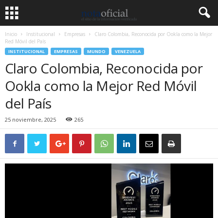
Inicio
Institucional
Empresas
Claro Colombia, Reconocida por Ookla como la Mejor
Red Móvil del País
INSTITUCIONAL
EMPRESAS
MUNDO
VENEZUELA
Claro Colombia, Reconocida por
Ookla como la Mejor Red Móvil
del País
25 noviembre, 2025
265