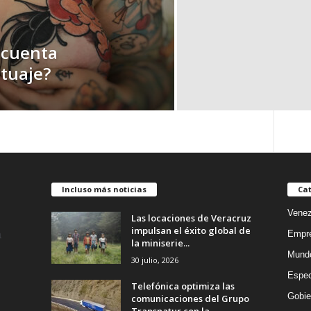
 cuenta
tuaje?
Incluso más noticias
Cat
Venez
Las locaciones de Veracruz
impulsan el éxito global de
Empr
la miniserie...
Mund
30 julio, 2026
Espec
Telefónica optimiza las
Gobie
comunicaciones del Grupo
Transnatur con la