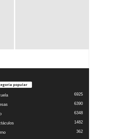
egoría popular
6925
uela
6390
esas
6348
o
1482
táculos
362
rno