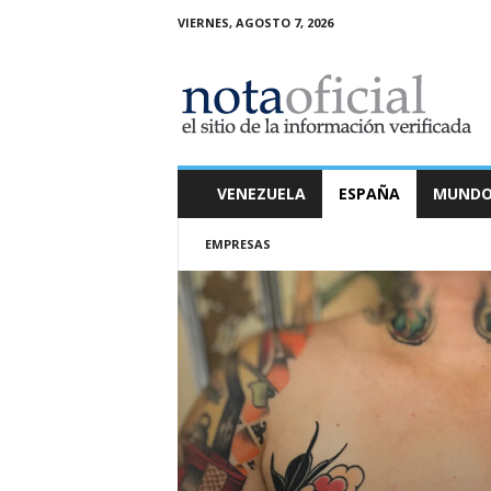
VIERNES, AGOSTO 7, 2026
N
o
t
a
O
f
i
VENEZUELA
ESPAÑA
MUND
c
i
EMPRESAS
a
l