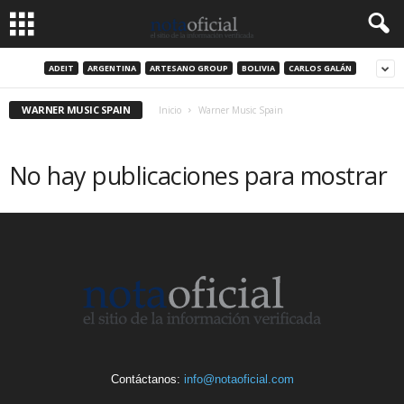
ADEIT
ARGENTINA
ARTESANO GROUP
BOLIVIA
CARLOS GALÁN
WARNER MUSIC SPAIN
Inicio
Warner Music Spain
No hay publicaciones para mostrar
Contáctanos:
info@notaoficial.com