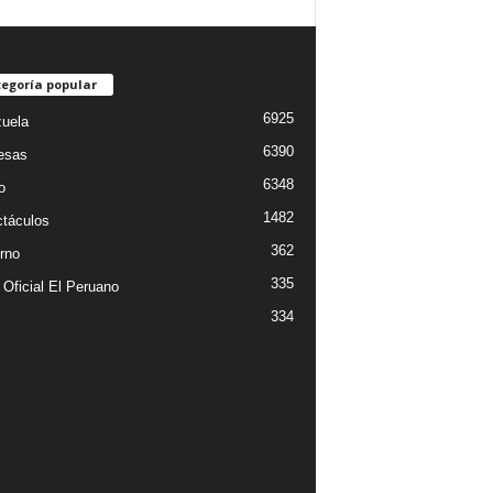
egoría popular
6925
uela
6390
esas
6348
o
1482
táculos
362
rno
335
 Oficial El Peruano
334