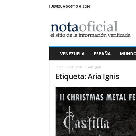
JUEVES, AGOSTO 6, 2026
N
o
t
a
O
f
i
VENEZUELA
ESPAÑA
MUND
c
i
Inicio
Etiquetas
Aria Ignis
a
Etiqueta: Aria Ignis
l