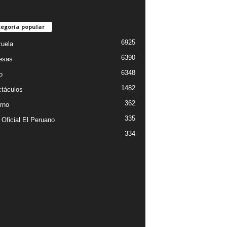
egoría popular
6925
uela
6390
esas
6348
o
1482
táculos
362
rno
335
 Oficial El Peruano
334