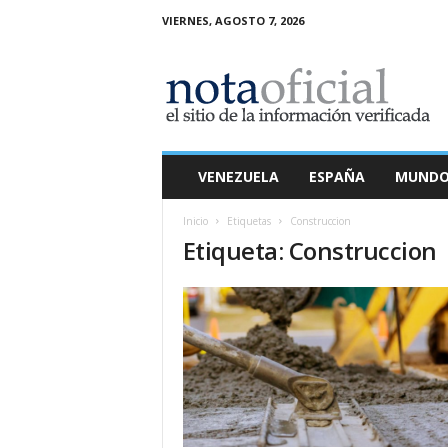
VIERNES, AGOSTO 7, 2026
N
o
t
a
O
f
i
VENEZUELA
ESPAÑA
MUND
c
i
Inicio
Etiquetas
Construccion
a
Etiqueta: Construccion
l