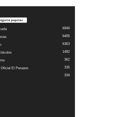
egoría popular
6940
uela
6405
esas
6363
o
1482
táculos
362
rno
335
 Oficial El Peruano
334