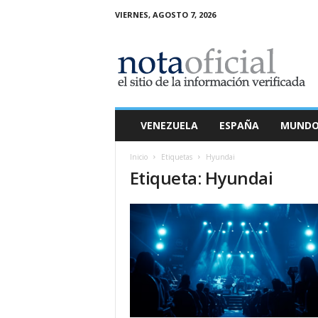
VIERNES, AGOSTO 7, 2026
N
o
t
a
O
f
i
VENEZUELA
ESPAÑA
MUND
c
i
Inicio
Etiquetas
Hyundai
a
Etiqueta: Hyundai
l