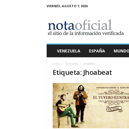
VIERNES, AGOSTO 7, 2026
N
o
t
a
O
f
i
VENEZUELA
ESPAÑA
MUND
c
i
Inicio
Etiquetas
Jhoabeat
a
Etiqueta: Jhoabeat
l