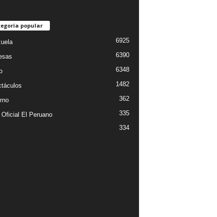
egoría popular
6925
uela
6390
esas
6348
o
1482
táculos
362
rno
335
 Oficial El Peruano
334