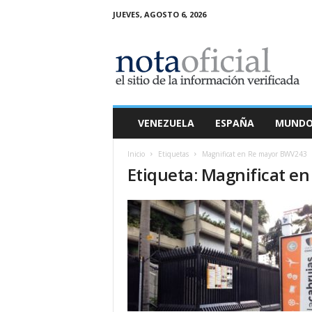
JUEVES, AGOSTO 6, 2026
N
o
t
a
O
f
i
VENEZUELA
ESPAÑA
MUND
c
i
Inicio
Etiquetas
Magnificat en Re mayor BWV243
a
Etiqueta: Magnificat e
l