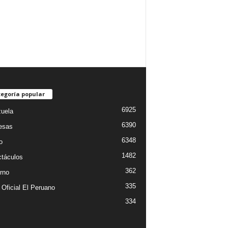
egoría popular
6925
uela
6390
esas
6348
o
1482
táculos
362
rno
335
 Oficial El Peruano
334