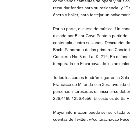
cómo varios cantantes de ópera y músicos
recaudar fondos para su residencia; y “Ga
ópera y ballet, para festejar un aniversar
Por su parte, el curso de música “Un cano
dictado por Einar Goyo Ponte a partir del 
contempla cuatro sesiones: Descubriend
Bach; Panorama de los primeros Concierto
Concierto No. 5 en La, K. 219; En el fond
temporada en El carnaval de los animales
Todos los cursos tendrán lugar en la Sal
Francisco de Miranda con 3era avenida de
personas interesadas en inscribirse debe
286.4468 / 286.4556. El costo es de Bs.F
Mayor información puede ser solicitada po
cuentas de Twitter: @culturachacao Face