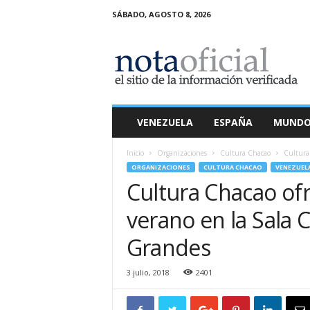
SÁBADO, AGOSTO 8, 2026
N
o
t
a
O
f
i
VENEZUELA
ESPAÑA
MUND
c
i
Inicio
Organizaciones
Cultura Chacao
Cultura 
a
ORGANIZACIONES
CULTURA CHACAO
VENEZUEL
l
Cultura Chacao ofr
verano en la Sala 
Grandes
3 julio, 2018
2401