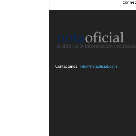
Connec
Contáctanos:
info@notaoficial.com