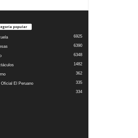
egoría popular
6925
uela
6390
esas
6348
o
1482
táculos
362
rno
335
 Oficial El Peruano
334