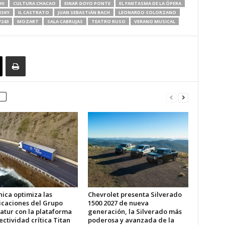
HI
CULTURA CHACAO
EINAR GOYO PONTE
EL FANTASMA DE LA ÓPERA
NSKY
IL CASTRATO
JUAN SEBASTIÁN BACH
LEONARDO SOLORZANO
243
MOZART
SALA CABRUJAS
TEATRO RUSO
VERANO MUSICAL
ica optimiza las
Chevrolet presenta Silverado
caciones del Grupo
1500 2027 de nueva
atur con la plataforma
generación, la Silverado más
ctividad crítica Titan
poderosa y avanzada de la