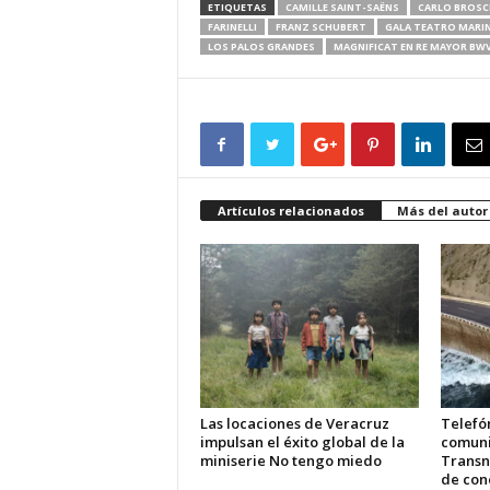
ETIQUETAS
CAMILLE SAINT-SAËNS
CARLO BROSC
FARINELLI
FRANZ SCHUBERT
GALA TEATRO MARI
LOS PALOS GRANDES
MAGNIFICAT EN RE MAYOR BWV
Artículos relacionados
Más del autor
Las locaciones de Veracruz
Telefón
impulsan el éxito global de la
comuni
miniserie No tengo miedo
Transn
de cone