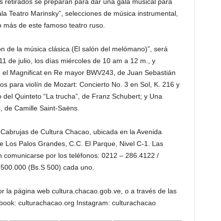
 retirados se preparan para dar una gala musical para
la Teatro Marinsky”, selecciones de música instrumental,
io más de este famoso teatro ruso.
n de la música clásica (El salón del melómano)”, será
11 de julio, los días miércoles de 10 am a 12 m., y
o el Magnificat en Re mayor BWV243, de Juan Sebastián
s para violín de Mozart: Concierto No. 3 en Sol, K. 216 y
o del Quinteto “La trucha”, de Franz Schubert; y Una
, de Camille Saint-Saëns.
a Cabrujas de Cultura Chacao, ubicada en la Avenida
 Los Palos Grandes, C.C. El Parque, Nivel C-1. Las
n comunicarse por los teléfonos: 0212 – 286.4122 /
 500.000 (Bs.S 500) cada uno.
r la página web cultura.chacao.gob.ve, o a través de las
book: culturachacao.org Instagram: culturachacao