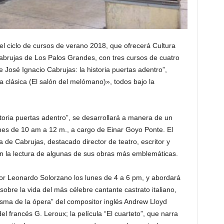
 el ciclo de cursos de verano 2018, que ofrecerá Cultura
 Cabrujas de Los Palos Grandes, con tres cursos de cuatro
 José Ignacio Cabrujas: la historia puertas adentro”,
 clásica (El salón del melómano)», todos bajo la
storia puertas adentro”, se desarrollará a manera de un
unes de 10 am a 12 m., a cargo de Einar Goyo Ponte. El
de Cabrujas, destacado director de teatro, escritor y
 la lectura de algunas de sus obras más emblemáticas.
por Leonardo Solorzano los lunes de 4 a 6 pm, y abordará
o” sobre la vida del más célebre cantante castrato italiano,
asma de la ópera” del compositor inglés Andrew Lloyd
francés G. Leroux; la película “El cuarteto”, que narra