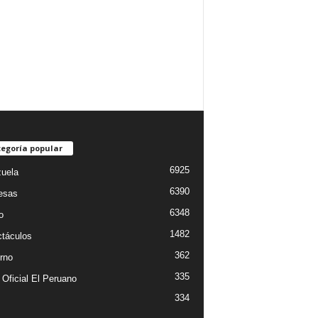
egoría popular
6925
uela
6390
esas
6348
o
1482
táculos
362
rno
335
 Oficial El Peruano
334