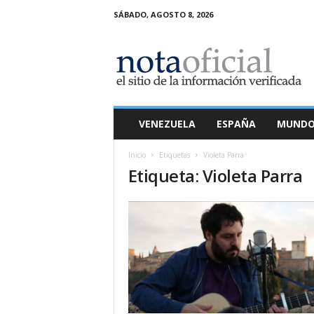
SÁBADO, AGOSTO 8, 2026
N
o
t
a
O
f
i
VENEZUELA
ESPAÑA
MUND
c
i
Inicio
Etiquetas
Violeta Parra
a
Etiqueta: Violeta Parra
l