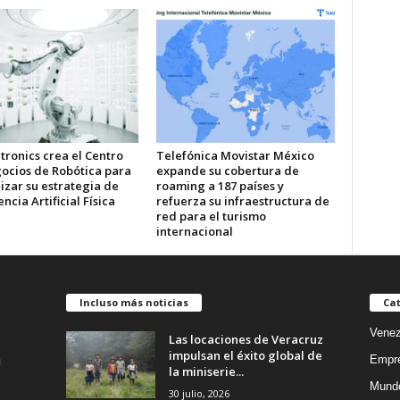
tronics crea el Centro
Telefónica Movistar México
ocios de Robótica para
expande su cobertura de
izar su estrategia de
roaming a 187 países y
encia Artificial Física
refuerza su infraestructura de
red para el turismo
internacional
Incluso más noticias
Cat
Venez
Las locaciones de Veracruz
impulsan el éxito global de
Empr
la miniserie...
Mund
30 julio, 2026