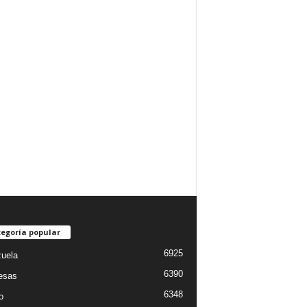
egoría popular
6925
uela
6390
esas
6348
o