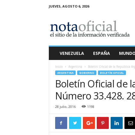
JUEVES, AGOSTO 6, 2026
N
o
t
a
O
f
i
VENEZUELA
ESPAÑA
MUND
c
i
Inicio
Argentina
Boletín Oficial de la República A
a
ARGENTINA
GOBIERNO
BOLETÍN OFICIAL
l
Boletín Oficial de 
Número 33.428. 28
28 julio, 2016
1198