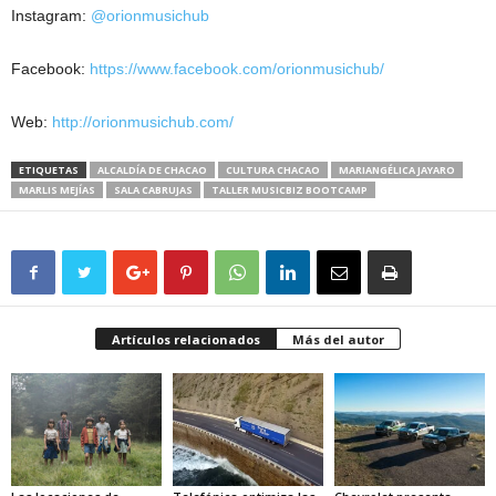
Instagram:
@orionmusichub
Facebook:
https://www.facebook.com/
orionmusichub/
Web:
http://orionmusichub.com/
ETIQUETAS
ALCALDÍA DE CHACAO
CULTURA CHACAO
MARIANGÉLICA JAYARO
MARLIS MEJÍAS
SALA CABRUJAS
TALLER MUSICBIZ BOOTCAMP
Artículos relacionados
Más del autor