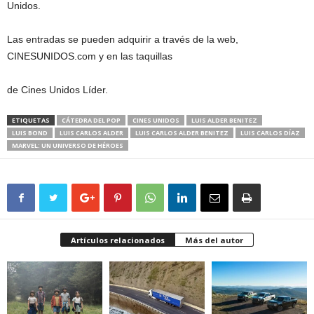
Unidos.
Las entradas se pueden adquirir a través de la web,
CINESUNIDOS.com y en las taquillas
de Cines Unidos Líder.
ETIQUETAS
CÁTEDRA DEL POP
CINES UNIDOS
LUIS ALDER BENITEZ
LUIS BOND
LUIS CARLOS ALDER
LUIS CARLOS ALDER BENITEZ
LUIS CARLOS DÍAZ
MARVEL: UN UNIVERSO DE HÉROES
Artículos relacionados
Más del autor