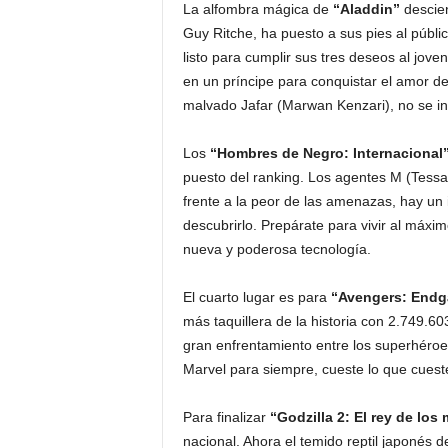
La alfombra mágica de
“Aladdin”
descien
Guy Ritche, ha puesto a sus pies al públi
listo para cumplir sus tres deseos al jo
en un príncipe para conquistar el amor de 
malvado Jafar (Marwan Kenzari), no se in
Los
“Hombres de Negro: Internacional”
puesto del ranking. Los agentes M (Tess
frente a la peor de las amenazas, hay un i
descubrirlo. Prepárate para vivir al máxi
nueva y poderosa tecnología.
El cuarto lugar es para
“Avengers: End
más taquillera de la historia con 2.749.60
gran enfrentamiento entre los superhéroe
Marvel para siempre, cueste lo que cuest
Para finalizar
“Godzilla 2: El rey de los
nacional. Ahora el temido reptil japonés d