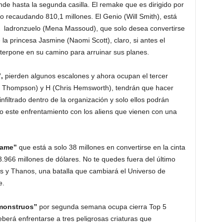
de hasta la segunda casilla. El remake que es dirigido por
co recaudando 810,1 millones. El Genio (Will Smith), está
ven ladronzuelo (Mena Massoud), que solo desea convertirse
la princesa Jasmine (Naomi Scott), claro, si antes el
terpone en su camino para arruinar sus planes.
,
pierden algunos escalones y ahora ocupan el tercer
a Thompson) y H (Chris Hemsworth), tendrán que hacer
nfiltrado dentro de la organización y solo ellos podrán
mo este enfrentamiento con los aliens que vienen con una
game”
que está a solo 38 millones en convertirse en la cinta
3.966 millones de dólares. No te quedes fuera del último
s y Thanos, una batalla que cambiará el Universo de
e.
 monstruos”
por segunda semana ocupa cierra Top 5
eberá enfrentarse a tres peligrosas criaturas que