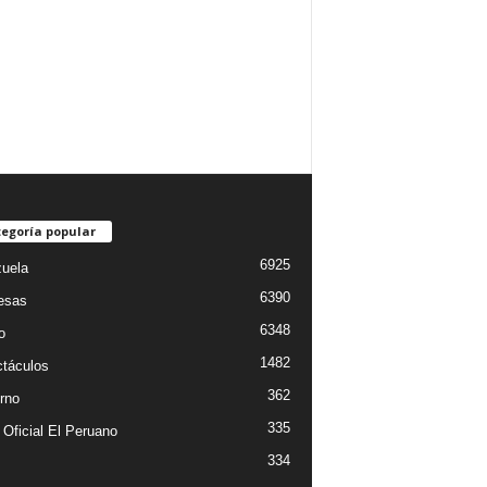
egoría popular
6925
uela
6390
esas
6348
o
1482
táculos
362
rno
335
 Oficial El Peruano
334