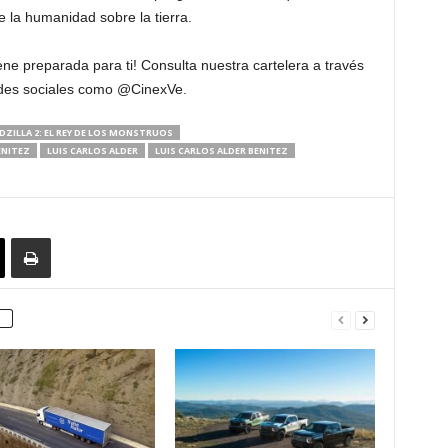
 la humanidad sobre la tierra.
ene preparada para ti! Consulta nuestra cartelera a través
edes sociales como @CinexVe.
ZILLA 2: EL REY DE LOS MONSTRUOS
ENITEZ
LUIS CARLOS ALDER
LUIS CARLOS ALDER BENITEZ