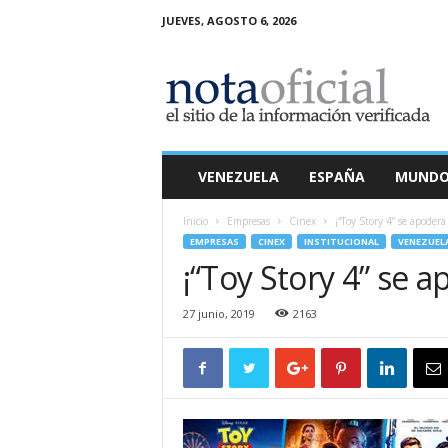
JUEVES, AGOSTO 6, 2026
N
o
t
a
O
f
i
VENEZUELA
ESPAÑA
MUND
c
i
Inicio
Empresas
Cinex
¡“Toy Story 4” se apodera 
a
EMPRESAS
CINEX
INSTITUCIONAL
VENEZUEL
l
¡“Toy Story 4” se a
27 junio, 2019
2163