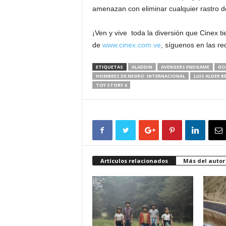
amenazan con eliminar cualquier rastro de
¡Ven y vive toda la diversión que Cinex ti
de
www.cinex.com.ve
, síguenos en las r
ETIQUETAS
ALADDIN
AVENGERS ENDGAME
GOD
HOMBRES DE NEGRO: INTERNACIONAL
LUIS ALDER B
TOY STORY 4
Artículos relacionados
Más del autor