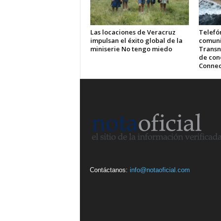
Las locaciones de Veracruz
Telefón
impulsan el éxito global de la
comuni
miniserie No tengo miedo
Transn
de cone
Connec
Contáctanos:
info@notaoficial.com