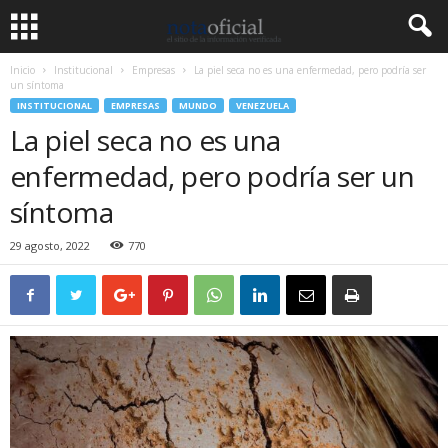
Inicio
Institucional
Empresas
La piel seca no es una enfermedad, pero podría ser
un síntoma
INSTITUCIONAL
EMPRESAS
MUNDO
VENEZUELA
La piel seca no es una
enfermedad, pero podría ser un
síntoma
29 agosto, 2022
770