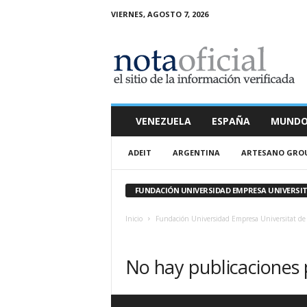
VIERNES, AGOSTO 7, 2026
N
o
t
a
O
f
i
VENEZUELA
ESPAÑA
MUND
c
i
ADEIT
ARGENTINA
ARTESANO GRO
a
l
FUNDACIÓN UNIVERSIDAD EMPRESA UNIVERSIT
Inicio
Fundación Universidad Empresa Universitat de 
No hay publicaciones