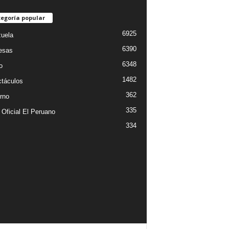
egoría popular
6925
uela
6390
esas
6348
o
1482
táculos
362
rno
335
 Oficial El Peruano
334