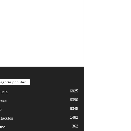
egoría popular
6925
uela
6390
esas
6348
o
1482
táculos
362
rno