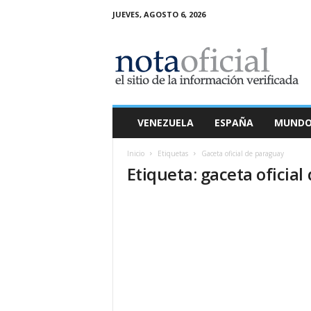
JUEVES, AGOSTO 6, 2026
N
o
t
a
O
f
i
VENEZUELA
ESPAÑA
MUND
c
i
Inicio
Etiquetas
Gaceta oficial de paraguay
a
Etiqueta: gaceta oficia
l