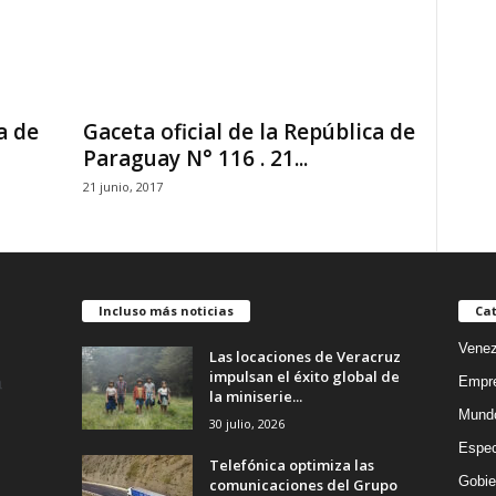
a de
Gaceta oficial de la República de
Paraguay N° 116 . 21...
21 junio, 2017
Incluso más noticias
Cat
Venez
Las locaciones de Veracruz
impulsan el éxito global de
Empr
la miniserie...
Mund
30 julio, 2026
Espec
Telefónica optimiza las
Gobie
comunicaciones del Grupo