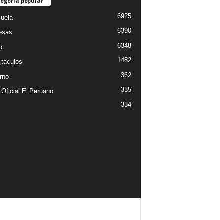
egoría popular
6925
uela
6390
esas
6348
o
1482
táculos
362
rno
335
 Oficial El Peruano
334