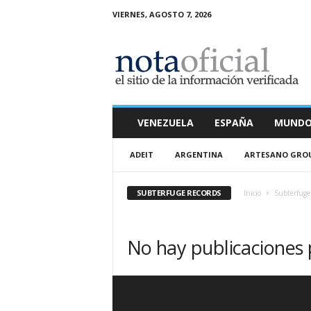
VIERNES, AGOSTO 7, 2026
N
o
t
a
O
f
i
VENEZUELA
ESPAÑA
MUND
c
i
ADEIT
ARGENTINA
ARTESANO GRO
a
l
SUBTERFUGE RECORDS
Inicio
Subterfuge
No hay publicaciones