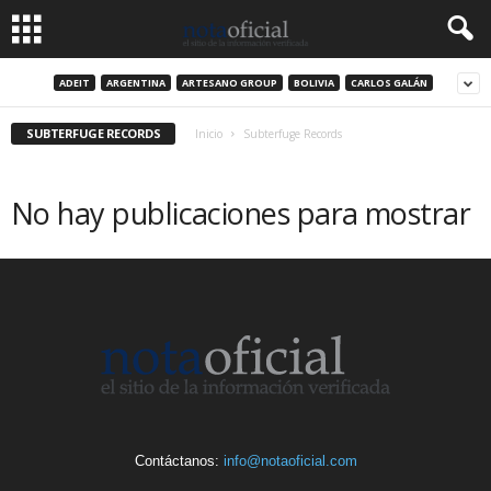
ADEIT
ARGENTINA
ARTESANO GROUP
BOLIVIA
CARLOS GALÁN
SUBTERFUGE RECORDS
Inicio
Subterfuge Records
No hay publicaciones para mostrar
Contáctanos:
info@notaoficial.com