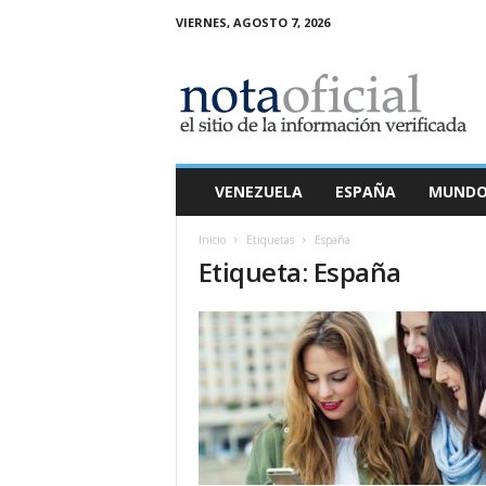
VIERNES, AGOSTO 7, 2026
N
o
t
a
O
f
i
VENEZUELA
ESPAÑA
MUND
c
i
Inicio
Etiquetas
España
a
Etiqueta: España
l