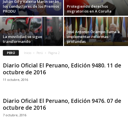
Julián Gil y Valeria Marín serán
los conductores de los Premios
Protegiendo derechos
PRODU
migratorios en A Coruña
José Antonio Ocampo llama a
La movilidad se sigue
implementar reformas
transformando
profundas
PERÚ
Inicio
Perú
Página 2
Diario Oficial El Peruano, Edición 9480. 11 de
octubre de 2016
11 octubre, 2016
Diario Oficial El Peruano, Edición 9476. 07 de
octubre de 2016
7 octubre, 2016