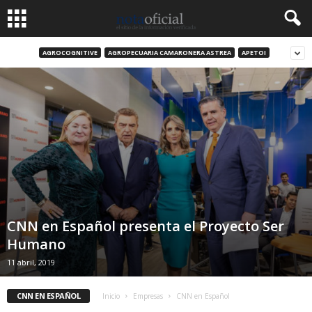
AGROCOGNITIVE
AGROPECUARIA CAMARONERA ASTREA
APETOI
CNN en Español presenta el Proyecto Ser
Humano
11 abril, 2019
CNN EN ESPAÑOL
Inicio
Empresas
CNN en Español