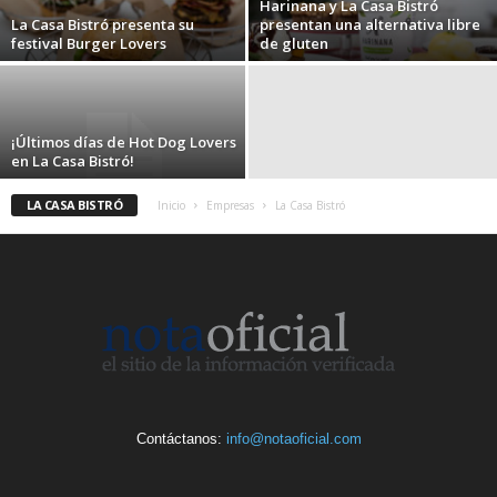
Harinana y La Casa Bistró
La Casa Bistró presenta su
presentan una alternativa libre
festival Burger Lovers
de gluten
¡Últimos días de Hot Dog Lovers
en La Casa Bistró!
LA CASA BISTRÓ
Inicio
Empresas
La Casa Bistró
Contáctanos:
info@notaoficial.com