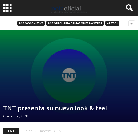
AGROCOGNITIVE
AGROPECUARIA CAMARONERA ASTREA
APETOI
TNT presenta su nuevo look & feel
6 octubre, 2018
TNT
Inicio
Empresas
TNT