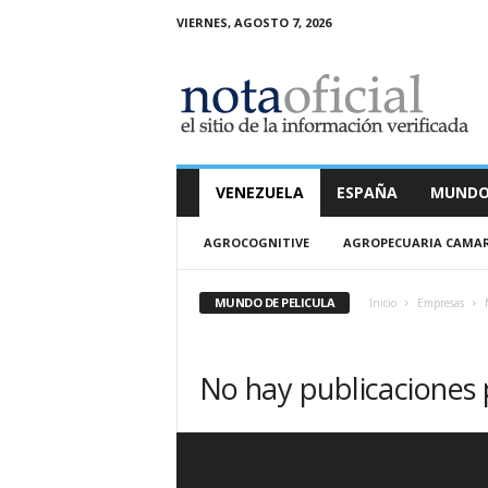
VIERNES, AGOSTO 7, 2026
N
o
t
a
O
f
i
VENEZUELA
ESPAÑA
MUND
c
i
AGROCOGNITIVE
AGROPECUARIA CAMA
a
l
MUNDO DE PELICULA
Inicio
Empresas
No hay publicaciones