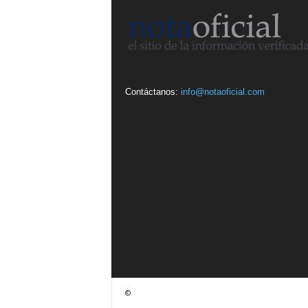
Contáctanos:
info@notaoficial.com
©