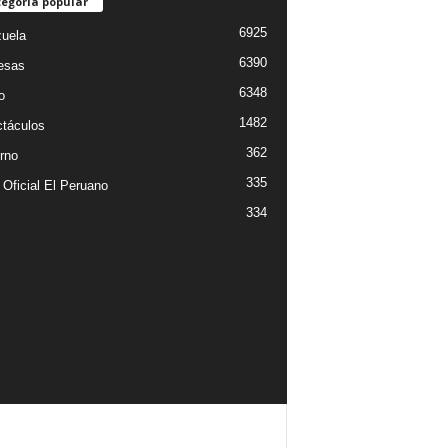
egoría popular
6925
uela
6390
esas
6348
o
1482
táculos
362
rno
335
 Oficial El Peruano
334