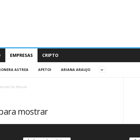
O
EMPRESAS
CRIPTO
RONERA ASTREA
APETOI
ARIANA ARAUJO
Mundo De Pelicula
 para mostrar