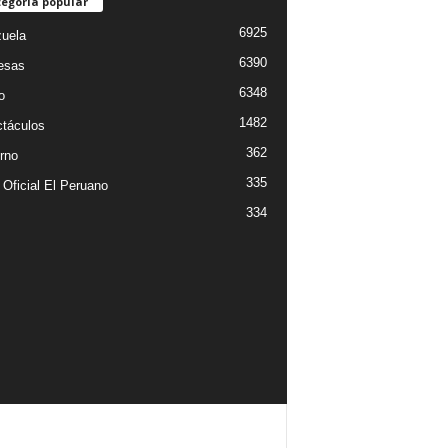
egoría popular
6925
uela
6390
esas
6348
o
1482
táculos
362
rno
335
 Oficial El Peruano
334