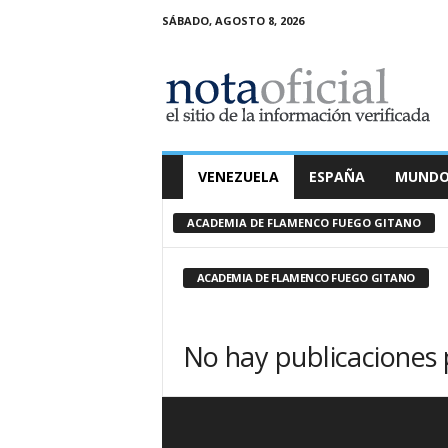
SÁBADO, AGOSTO 8, 2026
N
o
t
a
O
f
i
VENEZUELA
ESPAÑA
MUND
c
i
ACADEMIA DE FLAMENCO FUEGO GITANO
a
l
ACADEMIA DE FLAMENCO FUEGO GITANO
No hay publicaciones