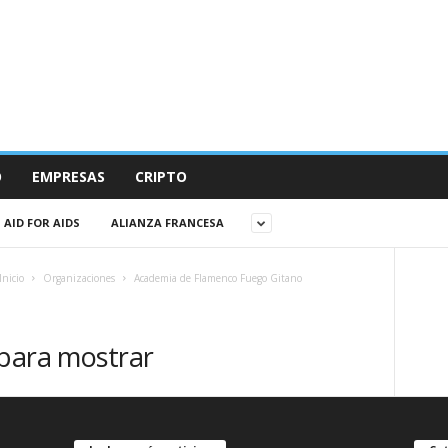
O
EMPRESAS
CRIPTO
AID FOR AIDS
ALIANZA FRANCESA
Inicio
Organizaciones
Academia de Flamenco Fuego Gitano
 para mostrar