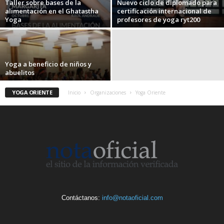
Taller sobre bases de la
Nuevo ciclo de diplomado para
alimentación en el Ghatastha
certificación internacional de
Yoga
profesores de yoga ryt200
Yoga a beneficio de niños y
abuelitos
YOGA ORIENTE
Inicio
Organizaciones
Yoga Oriente
Contáctanos:
info@notaoficial.com