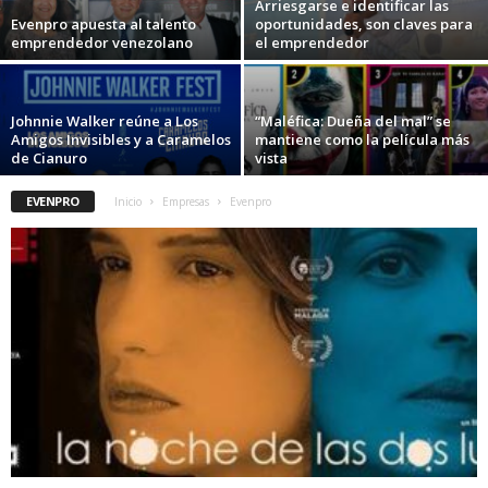
Arriesgarse e identificar las
Evenpro apuesta al talento
oportunidades, son claves para
emprendedor venezolano
el emprendedor
Johnnie Walker reúne a Los
“Maléfica: Dueña del mal” se
Amigos Invisibles y a Caramelos
mantiene como la película más
de Cianuro
vista
EVENPRO
Inicio
Empresas
Evenpro