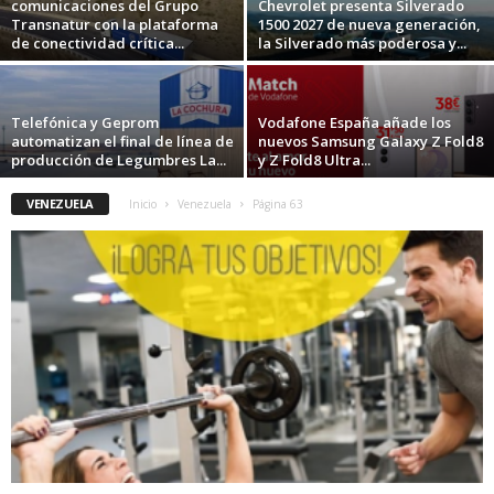
comunicaciones del Grupo
Chevrolet presenta Silverado
Transnatur con la plataforma
1500 2027 de nueva generación,
de conectividad crítica...
la Silverado más poderosa y...
Telefónica y Geprom
Vodafone España añade los
automatizan el final de línea de
nuevos Samsung Galaxy Z Fold8
producción de Legumbres La...
y Z Fold8 Ultra...
VENEZUELA
Inicio
Venezuela
Página 63