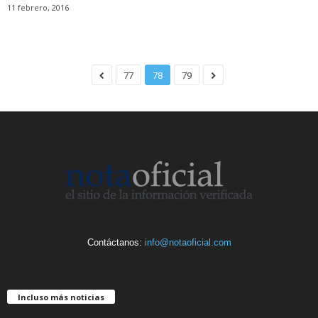
11 febrero, 2016
77
78
79
Contáctanos:
info@notaoficial.com
Incluso más noticias